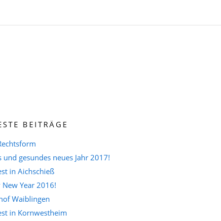
ESTE BEITRÄGE
Rechtsform
s und gesundes neues Jahr 2017!
est in Aichschieß
 New Year 2016!
of Waiblingen
est in Kornwestheim