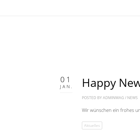
01
Happy New
JAN.
POSTED BY
ADMINWAG
/
NEWS
Wir wünschen ein frohes un
Aktuelles