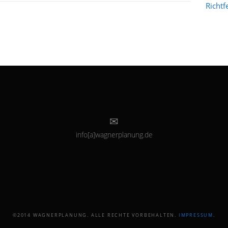
Richtf
info[a]wagnerplanung.de
©2014 WAGNERPLANUNG. ALLE RECHTE VORBEHALTEN.
IMPRESSUM
.