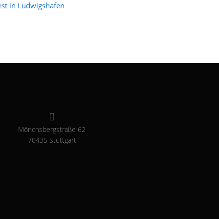
est in Ludwigshafen
Mönchsbergstraße 62
70435 Stuttgart