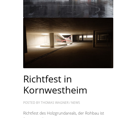
Richtfest in
Kornwestheim
POSTED BY
THOMAS WAGNER
/
NEWS
Richtfest des Holzgrundareals, der Rohbau ist