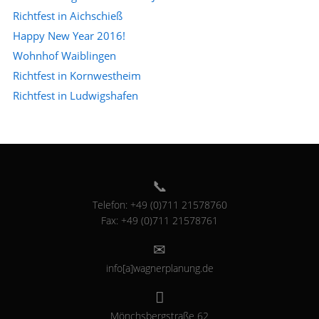
Richtfest in Aichschieß
Happy New Year 2016!
Wohnhof Waiblingen
Richtfest in Kornwestheim
Richtfest in Ludwigshafen
Telefon: +49 (0)711 21578760
Fax: +49 (0)711 21578761
info[a]wagnerplanung.de
Mönchsbergstraße 62