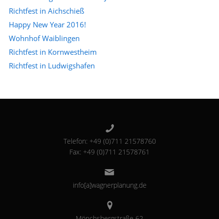
Richtfest in Aichschieß
Happy New Year 2016!
Wohnhof Waiblingen
Richtfest in Kornwestheim
Richtfest in Ludwigshafen
Telefon: +49 (0)711 21578760
Fax: +49 (0)711 21578761
info[a]wagnerplanung.de
Mönchsbergstraße 62