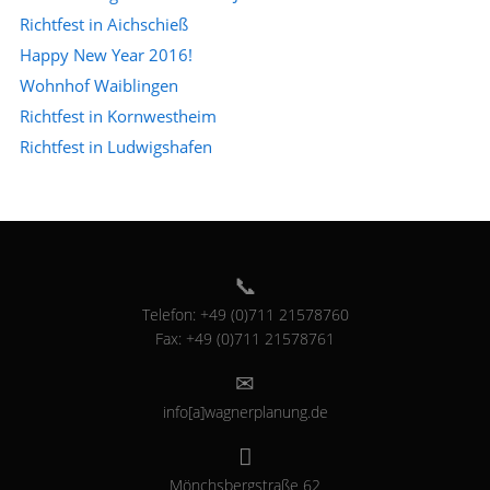
Richtfest in Aichschieß
Happy New Year 2016!
Wohnhof Waiblingen
Richtfest in Kornwestheim
Richtfest in Ludwigshafen
Telefon: +49 (0)711 21578760
Fax: +49 (0)711 21578761
info[a]wagnerplanung.de
Mönchsbergstraße 62