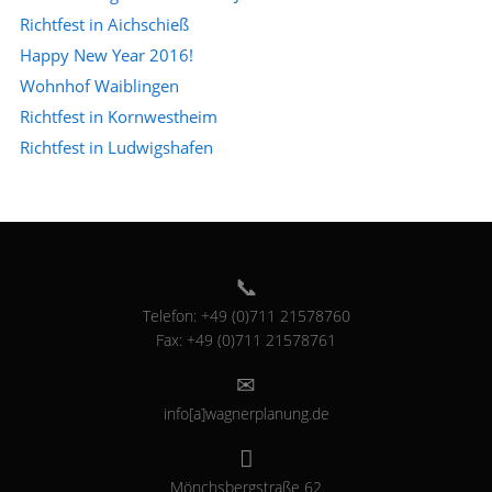
Richtfest in Aichschieß
Happy New Year 2016!
Wohnhof Waiblingen
Richtfest in Kornwestheim
Richtfest in Ludwigshafen
Telefon: +49 (0)711 21578760
Fax: +49 (0)711 21578761
info[a]wagnerplanung.de
Mönchsbergstraße 62