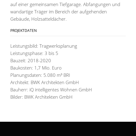
auf einer gemeinsamen Tiefgarage. Abfangungen und
wandartige Träger im Bereich der aufgehenden
Gebäude, Holzsatteldächer.
PROJEKTDATEN
Leistungsbild: Tragwerksplanung
Leistungsphase: 3 bis 5
Bauzeit: 2018-2020
Baukosten: 1,7 Mio. Euro
Planungsdaten: 5.080 m³ BRI
Architekt: BWK Architekten GmbH
Bauherr: iQ intelligentes Wohnen GmbH
Bilder: BWK Architekten GmbH