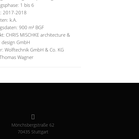
ngsphase: 1 bis 6
t: 2017-2018
ten: k.A.
gsdaten: 900 m² BGF
ekt: CHRIS MISCHKE architecture &
or design GmbH
r: Wolftechnik GmbH & Co. KG
: Thomas Wagner
Mönchsbergstraße 62
70435 Stuttgart