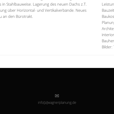
es in Stahlbauweise. Lagerung des neuen Dachs z.T.
Leistu
fung über Horizontal- und Vertikalverbände. Neues
Bauzei
u an den Bürotrakt.
Baukos
Planun
Archit
interi
Bauher
Bilder
info[a]wagnerplanung.de