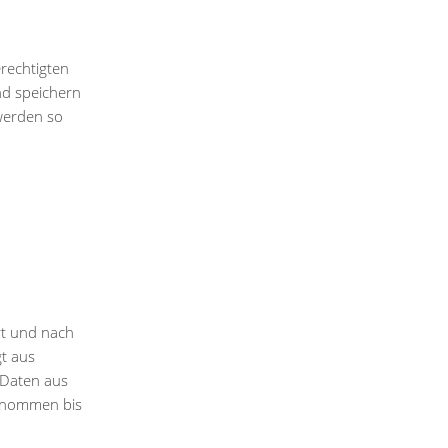
rechtigten
und speichern
 werden so
rt und nach
gt aus
 Daten aus
enommen bis