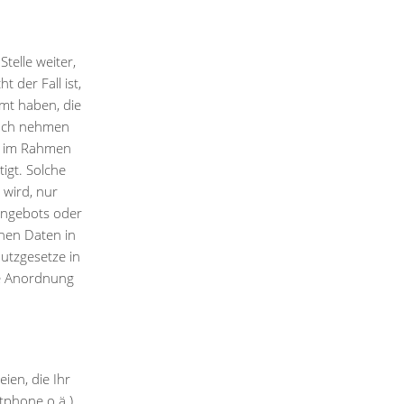
elle weiter,
 der Fall ist,
mt haben, die
ruch nehmen
er im Rahmen
igt. Solche
 wird, nur
 Angebots oder
enen Daten in
utzgesetze in
che Anordnung
ien, die Ihr
tphone o.ä.)