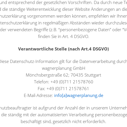
 und entsprechend der gesetzlichen Vorschriften. Da durch neue 
 die ständige Weiterentwicklung dieser Website Änderungen an di
hutzerklärung vorgenommen werden können, empfehlen wir Ihnen 
tenschutzerklärung in regelmäßigen Abständen wieder durchzules
 der verwendeten Begriffe (z.B. “personenbezogene Daten” oder “V
finden Sie in Art. 4 DSGVO.
Verantwortliche Stelle (nach Art.4 DSGVO)
Diese Datenschutz-Information gilt für die Datenverarbeitung durch
wagnerplanung GmbH
Mönchsbergstraße 62; 70435 Stuttgart
Telefon: +49 (0)711 21578760
Fax: +49 (0)711 21578761
E-Mail-Adresse:
info[a]wagnerplanung.de
hutzbeauftragter ist aufgrund der Anzahl der in unserem Unterne
 die ständig mit der automatisierten Verarbeitung personenbezog
beschäftigt sind, gesetzlich nicht erforderlich.