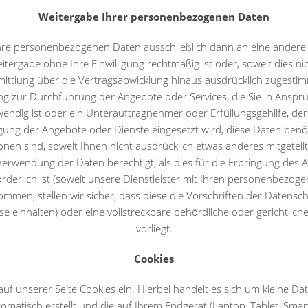
Weitergabe Ihrer personenbezogenen Daten
hre personenbezogenen Daten ausschließlich dann an eine andere St
tergabe ohne Ihre Einwilligung rechtmäßig ist oder, soweit dies nicht
mittlung über die Vertragsabwicklung hinaus ausdrücklich zugestim
ng zur Durchführung der Angebote oder Services, die Sie in Ansp
wendig ist oder ein Unterauftragnehmer oder Erfüllungsgehilfe, d
gung der Angebote oder Dienste eingesetzt wird, diese Daten benöt
onen sind, soweit Ihnen nicht ausdrücklich etwas anderes mitgeteilt
Verwendung der Daten berechtigt, als dies für die Erbringung des
orderlich ist (soweit unsere Dienstleister mit Ihren personenbezog
mmen, stellen wir sicher, dass diese die Vorschriften der Datensch
se einhalten) oder eine vollstreckbare behördliche oder gerichtli
vorliegt.
Cookies
auf unserer Seite Cookies ein. Hierbei handelt es sich um kleine Date
omatisch erstellt und die auf Ihrem Endgerät (Laptop, Tablet, Smar