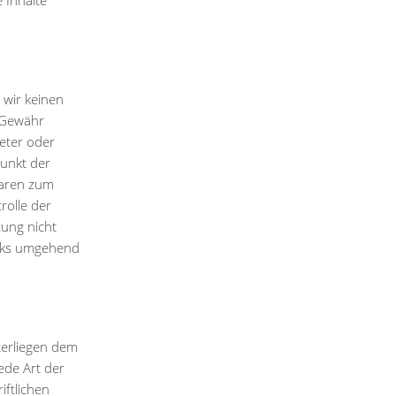
 Inhalte
 wir keinen
e Gewähr
ieter oder
punkt der
waren zum
rolle der
zung nicht
inks umgehend
terliegen dem
ede Art der
ftlichen