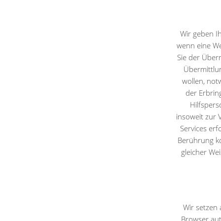
Wir geben I
wenn eine Wei
Sie der Über
Übermittlu
wollen, not
der Erbrin
Hilfspers
insoweit zur 
Services erf
Berührung ko
gleicher Wei
Wir setzen 
Browser aut