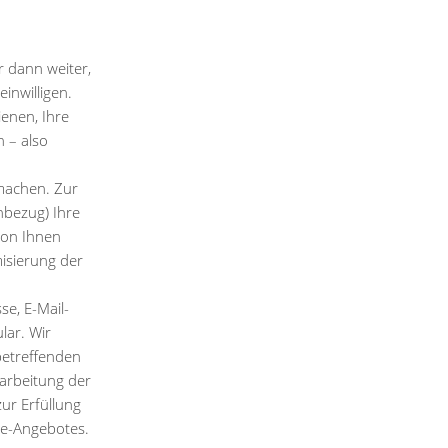
 dann weiter,
inwilligen.
enen, Ihre
 – also
machen. Zur
nbezug) Ihre
von Ihnen
isierung der
e, E-Mail-
lar. Wir
betreffenden
arbeitung der
ur Erfüllung
ne-Angebotes.