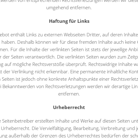
werden von entsprechenden Rechtsverletzungen werden wir diese
umgehend entfernen.
Haftung für Links
bot enthält Links zu externen Webseiten Dritter, auf deren Inhalte
s haben. Deshalb können wir für diese fremden Inhalte auch kein
n. Für die Inhalte der verlinkten Seiten ist stets der jeweilige Anb
r der Seiten verantwortlich. Die verlinkten Seiten wurden zum Zeit
ng auf mögliche Rechtsverstöße überprüft. Rechtswidrige Inhalte 
t der Verlinkung nicht erkennbar. Eine permanente inhaltliche Kont
n Seiten ist jedoch ohne konkrete Anhaltspunkte einer Rechtsverlet
i Bekanntwerden von Rechtsverletzungen werden wir derartige L
entfernen.
Urheberrecht
e Seitenbetreiber erstellten Inhalte und Werke auf diesen Seiten un
Urheberrecht. Die Vervielfältigung, Bearbeitung, Verbreitung und j
ung außerhalb der Grenzen des Urheberrechtes bedürfen der schri