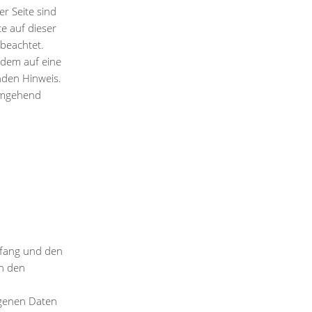
r Seite sind
te auf dieser
 beachtet.
zdem auf eine
nden Hinweis.
 umgehend
mfang und den
h den
genen Daten