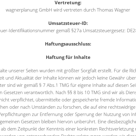
Vertretung:
wagnerplanung GmbH wird vertreten durch Thomas Wagner
Umsatzsteuer-ID:
uer-Identifikationsnummer gemäß §27a Umsatzsteuergesetz: D
Haftungsausschluss:
Haftung für Inhalte
alte unserer Seiten wurden mit größter Sorgfalt erstellt. Für die Rich
keit und Aktualität der Inhalte können wir jedoch keine Gewähr übe
ter sind wir gemäß § 7 Abs.1 TMG für eigene Inhalte auf diesen Se
n Gesetzen verantwortlich. Nach §§ 8 bis 10 TMG sind wir als Dien
nicht verpflichtet, übermittelte oder gespeicherte fremde Informat
en oder nach Umständen zu forschen, die auf eine rechtswidrige 
Verpflichtungen zur Entfernung oder Sperrung der Nutzung von I
lgemeinen Gesetzen bleiben hiervon unberührt. Eine diesbezügliche
 ab dem Zeitpunkt der Kenntnis einer konkreten Rechtsverletzung 