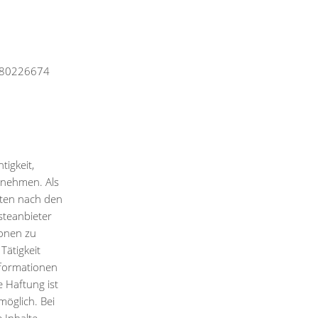
E280226674
tigkeit,
rnehmen. Als
iten nach den
steanbieter
ionen zu
Tätigkeit
nformationen
 Haftung ist
möglich. Bei