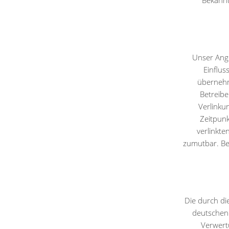
Bekannt
Unser Ange
Einflus
übernehme
Betreibe
Verlinku
Zeitpunk
verlinkte
zumutbar. Be
Die durch di
deutschen 
Verwert