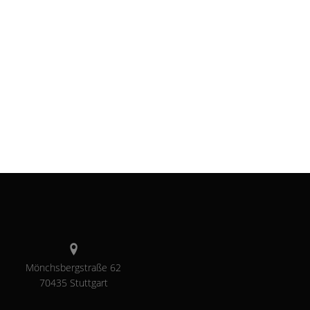
Mönchsbergstraße 62
70435 Stuttgart