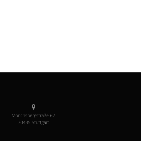
Mönchsbergstraße 62
70435 Stuttgart