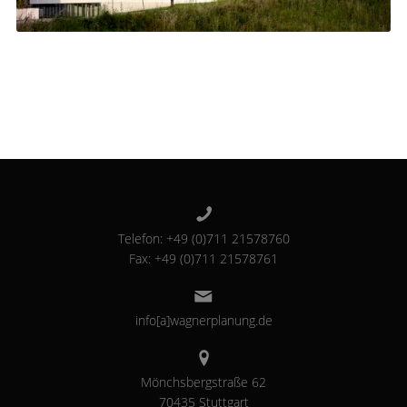
Telefon: +49 (0)711 21578760
Fax: +49 (0)711 21578761
info[a]wagnerplanung.de
Mönchsbergstraße 62
70435 Stuttgart