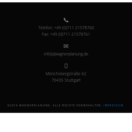
Telefon: +49 (0)711 21578760
Fax: +49 (0)711 21578761
info[a]wagnerplanung.de
Mönchsbergstraße 62
70435 Stuttgart
©2014 WAGNERPLANUNG. ALLE RECHTE VORBEHALTEN.
IMPRESSUM
.